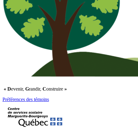
« D
evenir,
G
randir,
C
onstruire
»
Préférences des témoins