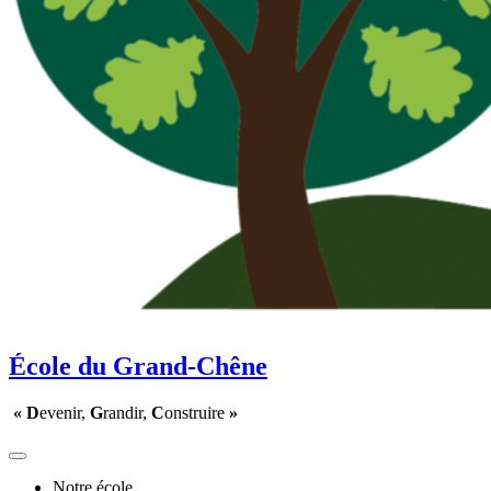
École du Grand-Chêne
« D
evenir,
G
randir,
C
onstruire
»
Notre école